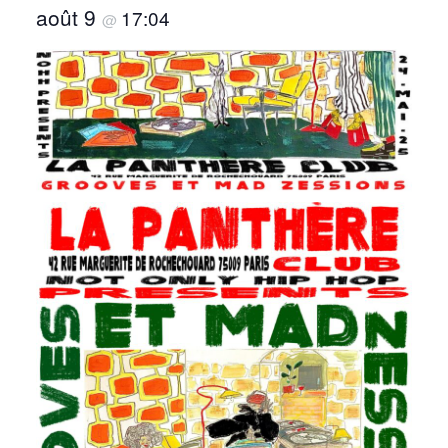
août 9
17:04
@