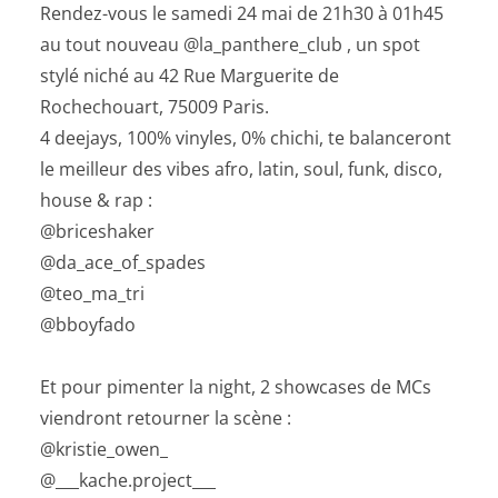
Rendez-vous le samedi 24 mai de 21h30 à 01h45
au tout nouveau @la_panthere_club , un spot
stylé niché au 42 Rue Marguerite de
Rochechouart, 75009 Paris.
4 deejays, 100% vinyles, 0% chichi, te balanceront
le meilleur des vibes afro, latin, soul, funk, disco,
house & rap :
@briceshaker
@da_ace_of_spades
@teo_ma_tri
@bboyfado
Et pour pimenter la night, 2 showcases de MCs
viendront retourner la scène :
@kristie_owen_
@___kache.project___