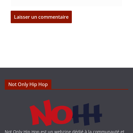
N
a
v
i
g
Not Only Hip Hop
a
t
i
Not Only Hip Hop est un webzine dédié à la communauté et