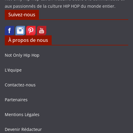
o
aux passionnés de la culture HIP HOP du monde entier.
n
Suivez-nous
É
v
À propos de nous
è
Not Only Hip Hop
n
L'équipe
e
m
Contactez-nous
e
Partenaires
n
Mentions Légales
t
Devenir Rédacteur