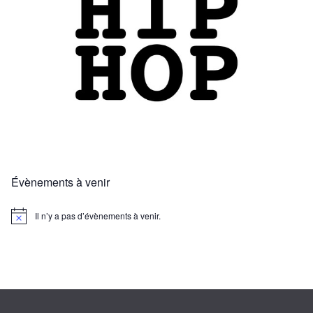
Évènements à venir
Il n’y a pas d’évènements à venir.
N
o
t
i
c
e