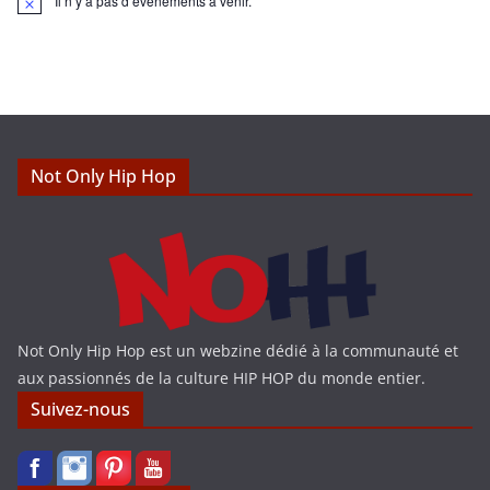
Il n’y a pas d’évènements à venir.
N
o
t
i
c
e
Not Only Hip Hop
Not Only Hip Hop est un webzine dédié à la communauté et
aux passionnés de la culture HIP HOP du monde entier.
Suivez-nous