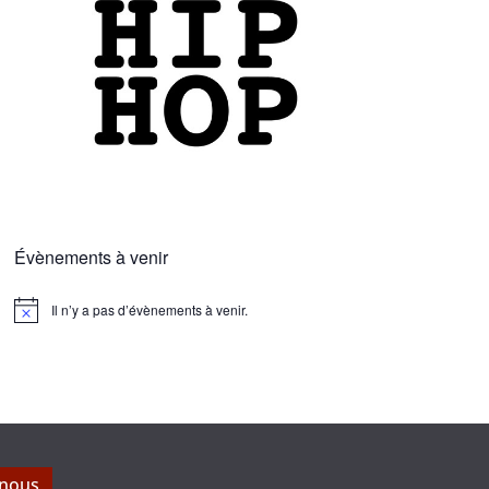
Évènements à venir
Il n’y a pas d’évènements à venir.
N
o
t
i
c
e
 nous