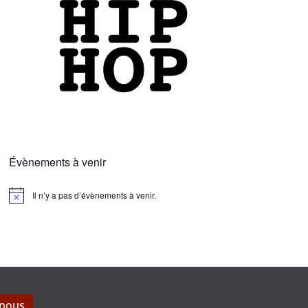
Évènements à venir
Il n’y a pas d’évènements à venir.
N
o
t
i
c
e
 nous