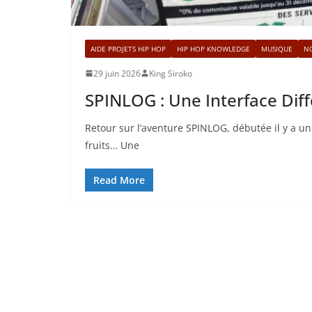
AIDE PROJETS HIP HOP
HIP HOP KNOWLEDGE
MUSIQUE
N
29 juin 2026
King Siroko
SPINLOG : Une Interface Di
Retour sur l’aventure SPINLOG, débutée il y a un
fruits… Une
Read More