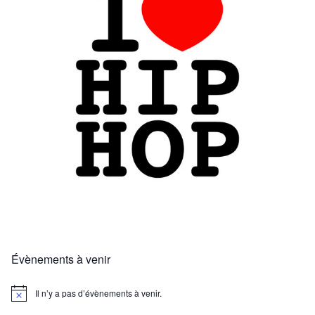
Évènements à venir
Il n’y a pas d’évènements à venir.
N
o