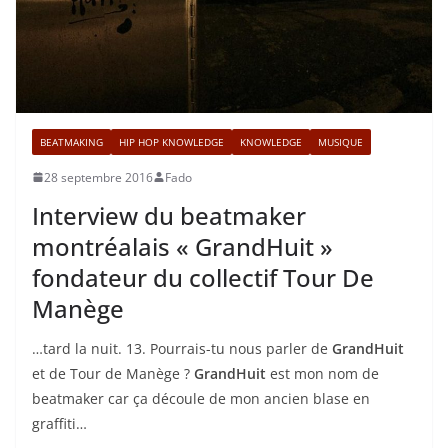
BEATMAKING
HIP HOP KNOWLEDGE
KNOWLEDGE
MUSIQUE
28 septembre 2016
Fado
Interview du beatmaker
montréalais « GrandHuit »
fondateur du collectif Tour De
Manège
…tard la nuit. 13. Pourrais-tu nous parler de
GrandHuit
et de Tour de Manège ?
GrandHuit
est mon nom de
beatmaker car ça découle de mon ancien blase en
graffiti…