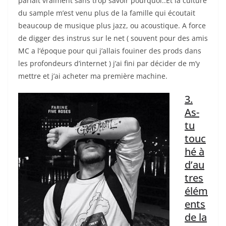
parlait vraiment sans trop savoir pourquoi..Et la culture
du sample m’est venu plus de la famille qui écoutait
beaucoup de musique plus jazz, ou acoustique. A force
de digger des instrus sur le net ( souvent pour des amis
MC a l’époque pour qui j’allais fouiner des prods dans
les profondeurs d’internet ) j’ai fini par décider de m’y
mettre et j’ai acheter ma première machine.
3.
As-
tu
touc
hé à
d’au
tres
élém
ents
de la