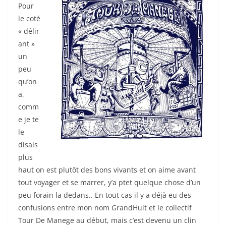
Pour
le coté
« délir
ant »
un
peu
qu’on
a,
comm
e je te
le
disais
plus
haut on est plutôt des bons vivants et on aime avant
tout voyager et se marrer, y’a ptet quelque chose d’un
peu forain la dedans.. En tout cas il y a déjà eu des
confusions entre mon nom GrandHuit et le collectif
Tour De Manege au début, mais c’est devenu un clin