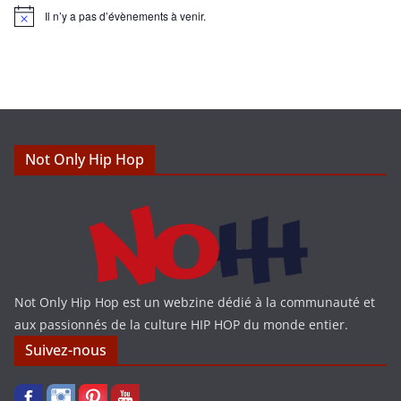
Il n’y a pas d’évènements à venir.
N
o
t
i
c
e
Not Only Hip Hop
Not Only Hip Hop est un webzine dédié à la communauté et
aux passionnés de la culture HIP HOP du monde entier.
Suivez-nous