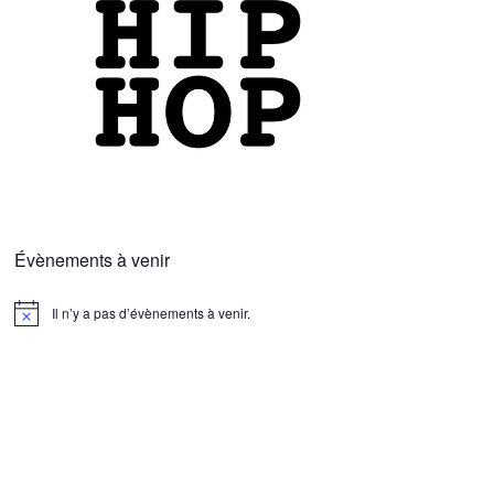
Évènements à venir
Il n’y a pas d’évènements à venir.
N
o
t
i
c
e