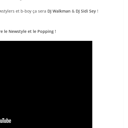
wstylers et b-boy ça sera
DJ Walkman
&
DJ Sidi Sey
!
re le Newstyle et le Popping !