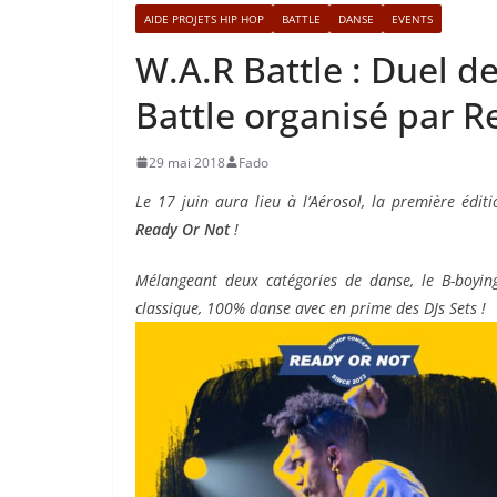
AIDE PROJETS HIP HOP
BATTLE
DANSE
EVENTS
W.A.R Battle : Duel d
Battle organisé par R
29 mai 2018
Fado
Le 17 juin aura lieu à l’Aérosol, la première édi
Ready Or Not
!
Mélangeant deux catégories de danse, le B-boyin
classique, 100% danse avec en prime des DJs Sets !