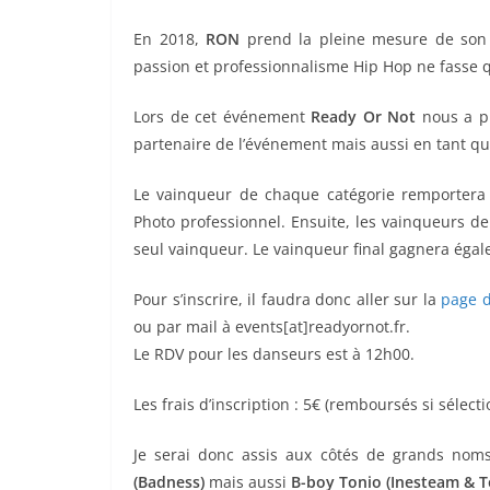
En 2018,
RON
prend la pleine mesure de son 
passion et professionnalisme Hip Hop ne fasse 
Lors de cet événement
Ready Or Not
nous a p
partenaire de l’événement mais aussi en tant q
Le vainqueur de chaque catégorie remportera
Photo professionnel. Ensuite, les vainqueurs de 
seul vainqueur. Le vainqueur final gagnera éga
Pour s’inscrire, il faudra donc aller sur la
page d
ou par mail à events[at]readyornot.fr.
Le RDV pour les danseurs est à 12h00.
Les frais d’inscription : 5€ (remboursés si sélect
Je serai donc assis aux côtés de grands no
(Badness)
mais aussi
B-boy Tonio (Inesteam & To