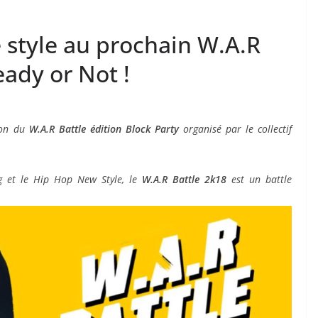
e style au prochain W.A.R
eady or Not !
tion du
W.A.R Battle édition Block Party
organisé par le collectif
g et le Hip Hop New Style, le
W.A.R Battle
2k18
est un battle