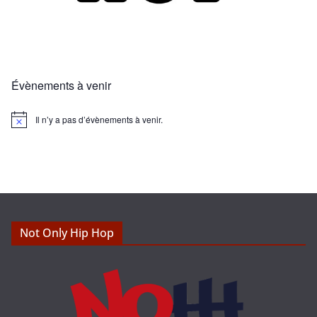
Évènements à venir
Il n’y a pas d’évènements à venir.
N
o
t
i
c
e
Not Only Hip Hop