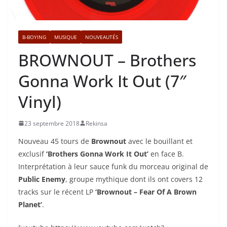
B-BOYING
MUSIQUE
NOUVEAUTÉS
BROWNOUT – Brothers
Gonna Work It Out (7″
Vinyl)
23 septembre 2018
Rekinsa
Nouveau 45 tours de
Brownout
avec le bouillant et
exclusif
‘Brothers Gonna Work It Out’
en face B.
Interprétation à leur sauce funk du morceau original de
Public Enemy
, groupe mythique dont ils ont covers 12
tracks sur le récent LP
‘Brownout – Fear Of A Brown
Planet’
.