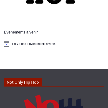
Évènements à venir
Il n’y a pas d’évènements à venir.
N
o
t
i
c
e
Not Only Hip Hop