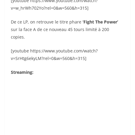
[youtube https://www.youtube.com/watch?
v=w_hrWh702Yo?rel=0&w=560&h=315]
De ce LP, on retrouve le titre phare
‘Fight The Power’
sur la face A de ce nouveau 45 tours limité à 200
copies.
[youtube https://www.youtube.com/watch?
v=SrHtg6ekyLM?rel=0&w=560&h=315]
Streaming: