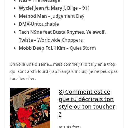
Nas
– The Message
Wyclef Jean ft. Mary J. Blige
– 911
Method Man
– Judgement Day
DMX
-Untouchable
Tech N9ne feat Busta Rhymes, Yelawolf,
Twista
– Worldwide Choppers
Mobb Deep Ft Lil Kim –
Quiet Storm
En voilà une dizaine… mais comme j’ai dit il y en a trop
qui sont archi lourd (rap français inclus), je ne peux pas
tous les citer.
8) Comment est ce
que tu décrirais ton
style ou ton toucher
?
Je suis fort !