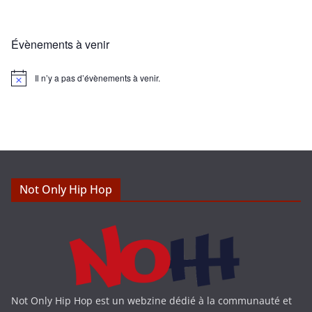
Évènements à venir
Il n’y a pas d’évènements à venir.
N
o
t
i
c
e
Not Only Hip Hop
Not Only Hip Hop est un webzine dédié à la communauté et