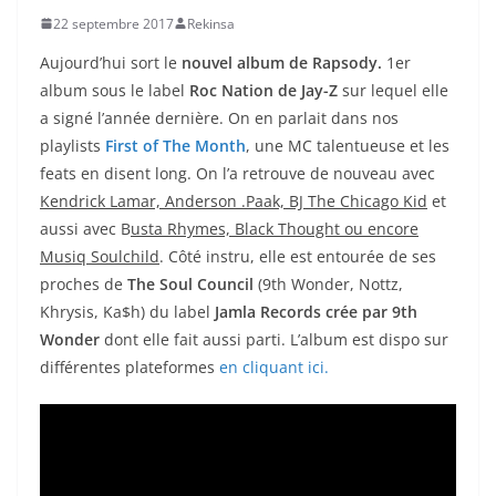
22 septembre 2017
Rekinsa
Aujourd’hui sort le
nouvel album de
Rapsody.
1er
album sous le label
Roc Nation
de Jay-Z
sur lequel elle
a signé l’année dernière. On en parlait dans nos
playlists
First of The Month
, une MC talentueuse et les
feats en disent long. On l’a retrouve de nouveau avec
Kendrick Lamar, Anderson .Paak, BJ The Chicago Kid
et
aussi avec B
usta Rhymes, Black Thought ou encore
Musiq Soulchild
. Côté instru, elle est entourée de ses
proches de
The Soul Council
(9th Wonder, Nottz,
Khrysis, Ka$h) du label
Jamla Records
crée par 9th
Wonder
dont elle fait aussi parti. L’album est dispo sur
différentes plateformes
en cliquant ici.