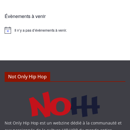
Évènements à venir
Il n’y a pas d’évènements à venir.
N
o
t
i
c
e
Not Only Hip Hop
Not Only Hip Hop est un webzine dédié à la communauté et