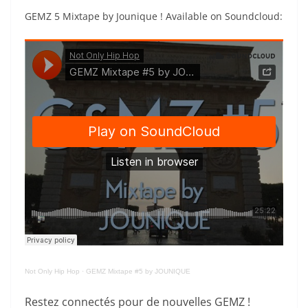
GEMZ 5 Mixtape by Jounique ! Available on Soundcloud:
Not Only Hip Hop
·
GEMZ Mixtape #5 by JOUNIQUE
Restez connectés pour de nouvelles GEMZ !