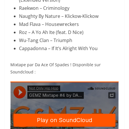
(Extended Version)
Raekwon – Criminology
Naughty By Nature – Klickow-Klickow
Mad Flava – Housewreckers
Roz – A Yo Ah Ite (feat. D Nice)
Wu-Tang Clan – Triumph
Cappadonna – If It’s Alright With You
Mixtape par Da Ace Of Spades !
Disponible sur
Soundcloud :