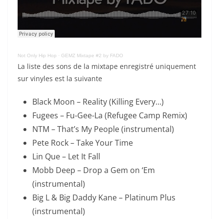
Not Only Hip Hop
·
GEMZ Mixtape #2 by FADO
La liste des sons de la mixtape enregistré uniquement
sur vinyles est la suivante
Black Moon – Reality (Killing Every…)
Fugees – Fu-Gee-La (Refugee Camp Remix)
NTM – That’s My People (instrumental)
Pete Rock – Take Your Time
Lin Que – Let It Fall
Mobb Deep – Drop a Gem on ‘Em
(instrumental)
Big L & Big Daddy Kane – Platinum Plus
(instrumental)