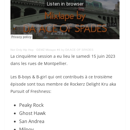
Not Only Hip Hop
·
GEMZ Mixtape #4 by DA ACE OF SPADES
La cinquième session a eu lieu le samedi 15 juin 2023
dans les rues de Montpellier.
Les B-boys & B-girl qui ont contribués à ce troisième
épisode sont tous membre de Rockerz Delight Kru aka
Pursuit of Freshness:
Peaky Rock
Ghost Hawk
San Andrea
Milpov