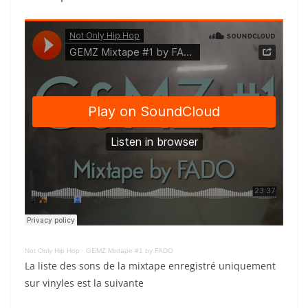
Not Only Hip Hop
·
GEMZ Mixtape #1 by FADO
La liste des sons de la mixtape enregistré uniquement
sur vinyles est la suivante