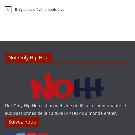
Il n’y a pas d’évènements à venir.
N
o
t
i
c
e
Not Only Hip Hop
Not Only Hip Hop est un webzine dédié à la communauté et
aux passionnés de la culture HIP HOP du monde entier.
Suivez-nous