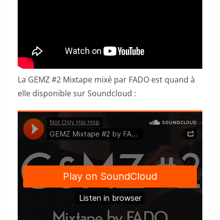
La GEMZ #2 Mixtape mixé par FADO est quand à
elle disponible sur Soundcloud :