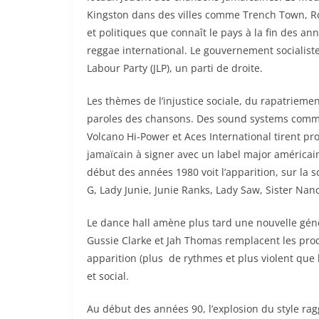
Kingston dans des villes comme Trench Town, 
et politiques que connaît le pays à la fin des a
reggae international. Le gouvernement socialiste
Labour Party (JLP), un parti de droite.
Les thèmes de l’injustice sociale, du rapatriem
paroles des chansons. Des sound systems comme K
Volcano Hi-Power et Aces International tirent pr
jamaïcain à signer avec un label major américain,
début des années 1980 voit l’apparition, sur la 
G, Lady Junie, Junie Ranks, Lady Saw, Sister Nan
Le dance hall amène plus tard une nouvelle gén
Gussie Clarke et Jah Thomas remplacent les prod
apparition (plus de rythmes et plus violent que le 
et social.
Au début des années 90, l’explosion du style ra