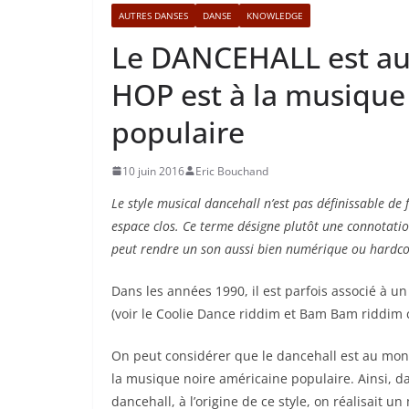
AUTRES DANSES
DANSE
KNOWLEDGE
Le DANCEHALL est au
HOP est à la musique
populaire
10 juin 2016
Eric Bouchand
Le style musical dancehall n’est pas définissable de f
espace clos. Ce terme désigne plutôt une connotatio
peut rendre un son aussi bien numérique ou hardco
Dans les années 1990, il est parfois associé à u
(voir le Coolie Dance riddim et Bam Bam riddim 
On peut considérer que le dancehall est au mon
la musique noire américaine populaire. Ainsi, da
dancehall, à l’origine de ce style, on réalisait u