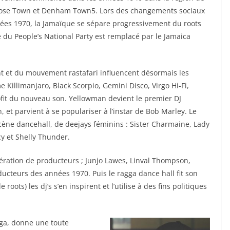
Rose Town et Denham Town5. Lors des changements sociaux
nnées 1970, la Jamaïque se sépare progressivement du roots
 du People’s National Party est remplacé par le Jamaica
ent et du mouvement rastafari influencent désormais les
illimanjaro, Black Scorpio, Gemini Disco, Virgo Hi-Fi,
ofit du nouveau son. Yellowman devient le premier DJ
 et parvient à se populariser à l’instar de Bob Marley. Le
scène dancehall, de deejays féminins : Sister Charmaine, Lady
cy et Shelly Thunder.
ération de producteurs ; Junjo Lawes, Linval Thompson,
ucteurs des années 1970. Puis le ragga dance hall fit son
roots) les dj’s s’en inspirent et l’utilise à des fins politiques
gga, donne une toute