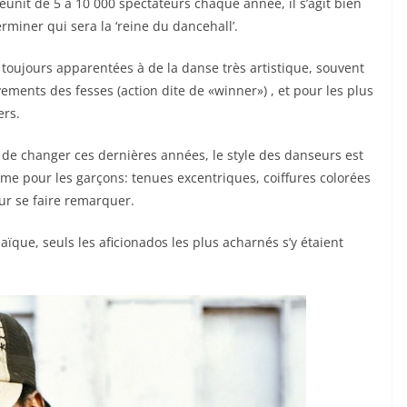
éunit de 5 à 10 000 spectateurs chaque année, il s’agit bien
miner qui sera la ‘reine du dancehall’.
 toujours apparentées à de la danse très artistique, souvent
ments des fesses (action dite de «winner») , et pour les plus
ers.
de changer ces dernières années, le style des danseurs est
mme pour les garçons: tenues excentriques, coiffures colorées
our se faire remarquer.
ïque, seuls les aficionados les plus acharnés s’y étaient