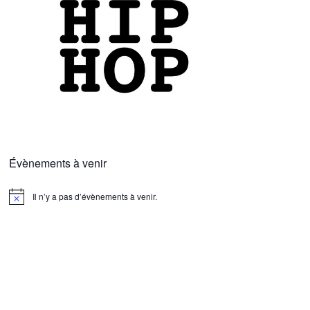
Évènements à venir
Il n’y a pas d’évènements à venir.
N
o
t
i
c
e