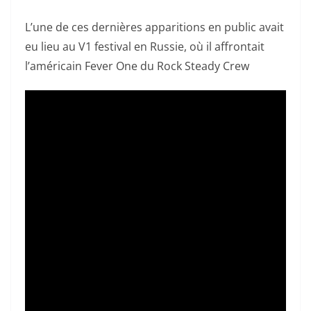
L’une de ces dernières apparitions en public avait
eu lieu au V1 festival en Russie, où il affrontait
l’américain Fever One du Rock Steady Crew