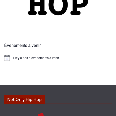
Évènements à venir
Il n’y a pas d’évènements à venir.
N
o
t
i
c
e
Not Only Hip Hop