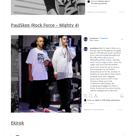
PaulSkee (Rock Force – Mighty 4)
Ekirok