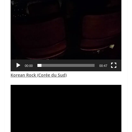
00:00
00:47
Korean Rock (Corée du Sud)