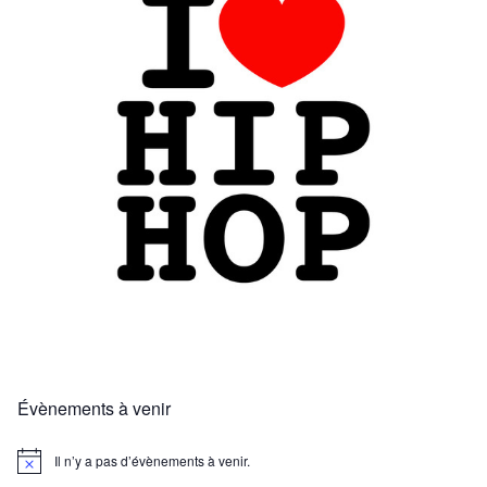
Évènements à venir
Il n’y a pas d’évènements à venir.
N
o