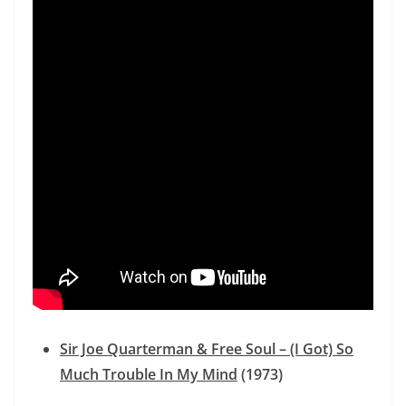
Sir Joe Quarterman & Free Soul – (I Got) So
Much Trouble In My Mind
(1973)