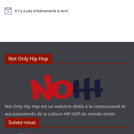
Il n’y a pas d’évènements à venir.
N
o
t
i
c
e
Not Only Hip Hop
Not Only Hip Hop est un webzine dédié à la communauté et
aux passionnés de la culture HIP HOP du monde entier.
Suivez-nous