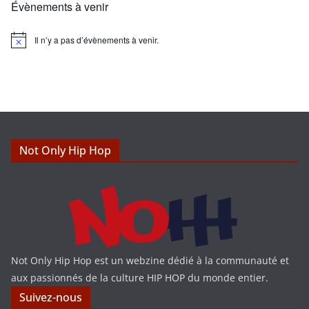
Évènements à venir
Il n’y a pas d’évènements à venir.
N
o
t
i
c
e
Not Only Hip Hop
Not Only Hip Hop est un webzine dédié à la communauté et
aux passionnés de la culture HIP HOP du monde entier.
Suivez-nous