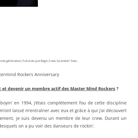
e génération), Full circle, Just Begin Crew, Scramblin’ Feet…
ermind Rockers Anniversary
rt et devenir un membre actif des Master Mind Rockers
?
oyin’ en 1994, j’étais complètement fou de cette discipline
m’ont laissé m’entraîner avec eux et grâce à qui j’ai découvert
nement, je suis devenu un membre de leur crew. Durant un
desquels on a pu voir des danseurs de rockin’.