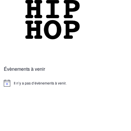
Évènements à venir
Il n’y a pas d’évènements à venir.
N
o
t
i
c
e