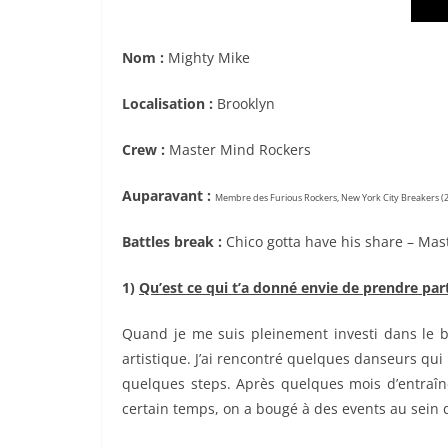
Nom :
Mighty Mike
Localisation :
Brooklyn
Crew :
Master Mind Rockers
Auparavant :
Membre des Furious Rockers, New York City Breakers (2nd
Battles break :
Chico gotta have his share –
Mast
1)
Qu’est ce qui t’a donné envie de prendre pa
Quand je me suis pleinement investi dans le bb
artistique. J’ai rencontré quelques danseurs qui 
quelques steps. Après quelques mois d’entraî
certain temps, on a bougé à des events au sein 