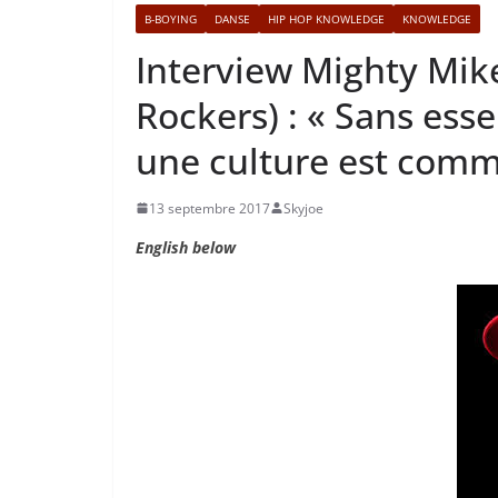
B-BOYING
DANSE
HIP HOP KNOWLEDGE
KNOWLEDGE
Interview Mighty Mik
Rockers) : « Sans esse
une culture est comm
13 septembre 2017
Skyjoe
English below