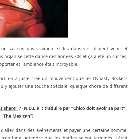
e savions pas vraiment si les danseurs allaient venir et
s organisé cette danse des années 70s et ça a été un succès.
rter et l’ambiance était incroyable.
ort, on a juste créé un mouvement que les Dynasty Rockers
 pu y ajouter une touche spéciale, quelque chose de différent
s share”
? (N.D.L.R. : traduire par “Chico doit avoir sa part” :
, “The Mexican”)
e d’aller dans des événements et payer une certaine somme,
 trop long. Attendre que les battles soient terminés, c’était