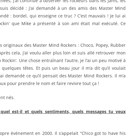
ées, j’ai continué à observer les rockeurs dans les jams, les
e suis décidé : j’ai demandé à un des amis des Master Mind
dé : bordel, qui enseigne ce truc ? C’est mauvais ! Je lui ai
ockin’ que Mike a présenté à son ami était mal exécuté. Ce
s originaux des Master Mind Rockers : Choco, Popey, Rubber
ès cela, j’ai voulu aller plus loin et suis allé retrouver mon
Rockin’. Une chose entraînant l’autre, je l’ai un peu motivé à
 quelques têtes. Et puis un beau jour il m’a dit qu’il voulait
i ai demandé ce qu’il pensait des Master Mind Rockers. Il m’a
ux pour prendre le nom et faire revivre tout ça !
nt nés.
quel est-il et quels sentiments, quels messages tu veux
opre événement en 2000. Il s’appelait “Chico got to have his