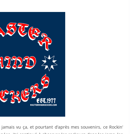
 jamais vu ça, et pourtant d’après mes souvenirs, ce Rockin’