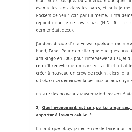
était plutôt basique. Durant encore quelques ann
events, les jams dans les parcs, et puis je m
Rockers de venir voir par lui-même. Il m’a deman
répondu que je ne savais pas. (N.D.L.R. : Le r
dernier était déçu).
J’ai donc décidé d’interviewer quelques membre
band, Fano…Pour n’en citer que quelques uns. Apr
ami Ringo en 2008 pour l’interviewer au sujet du 
ce qu’il redevienne un danseur actif et à battle
créer à nouveau un crew de rockin’, alors je lu
dit ok, on va demander la permission aux origina
En 2009 les nouveaux Master Mind Rockers étaie
2)
Quel événement est-ce que tu organises, 
apporter à travers celui-ci
?
En tant que bboy, j’ai eu envie de faire mon pr