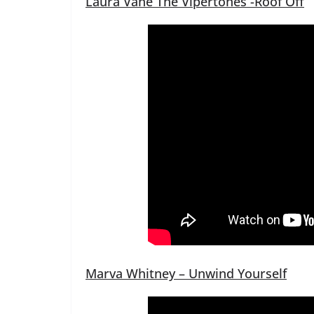
Laura Vane The Vipertones -Roof Off
Marva Whitney – Unwind Yourself