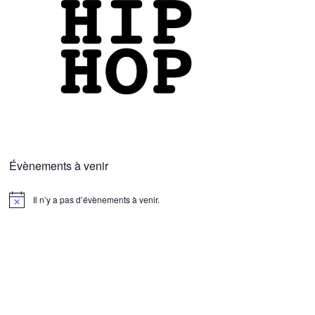
Évènements à venir
Il n’y a pas d’évènements à venir.
N
o
t
i
c
e