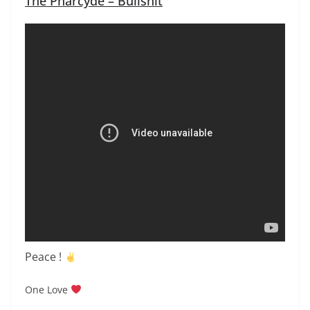
The Pharcyde – Bullshit
Peace !
One Love