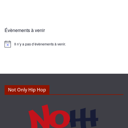
Évènements à venir
Il n’y a pas d’évènements à venir.
N
o
t
i
c
e
Not Only Hip Hop