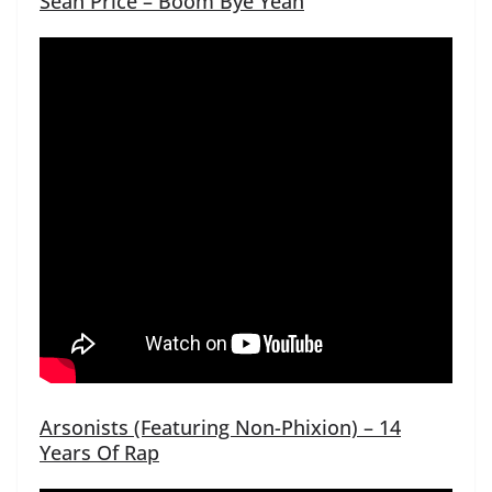
Sean Price – Boom Bye Yeah
Arsonists (Featuring Non-Phixion) – 14
Years Of Rap