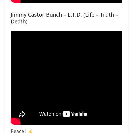
Jimmy Castor Bunch – L.T.D. (Life – Truth –
Death)
Peace !