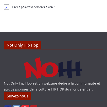
Il n’y a pas d’évènements à venir.
N
o
t
i
c
e
Not Only Hip Hop
Not Only Hip Hop est un webzine dédié à la communauté et
aux passionnés de la culture HIP HOP du monde entier.
Suivez-nous