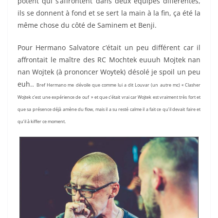
potent qui s’affrontent dans deux équipes différentes,
ils se donnent à fond et se sert la main à la fin, ça été la
même chose du côté de Saminem et Benji.
Pour Hermano Salvatore c’était un peu différent car il
affrontait le maître des RC Mochtek euuuh Mojtek nan
nan Wojtek (à prononcer Woytek) désolé je spoil un peu
euh..
Bref Hermano me dévoile que comme lui a dit Louvar (un autre mc) « Clasher
Wojtek c’est une expérience de ouf » et que c’était vrai car Wojtek est vraiment très fort et
que sa présence déjà amène du flow, mais il a su resté calme il a fait ce qu’il devait faire et
qu’il à kiffer ce moment.