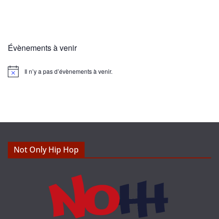
Évènements à venir
Il n’y a pas d’évènements à venir.
N
o
t
i
c
e
Not Only Hip Hop