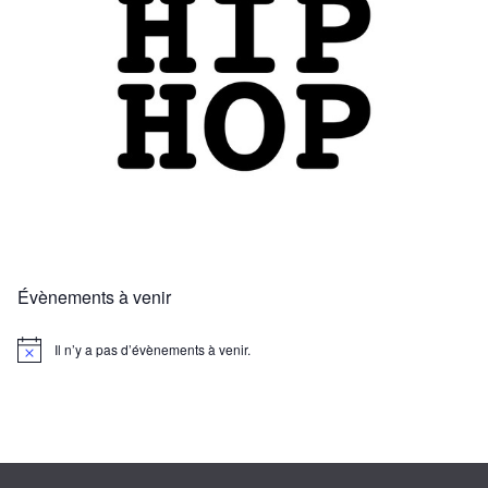
Évènements à venir
Il n’y a pas d’évènements à venir.
N
o
t
i
c
e