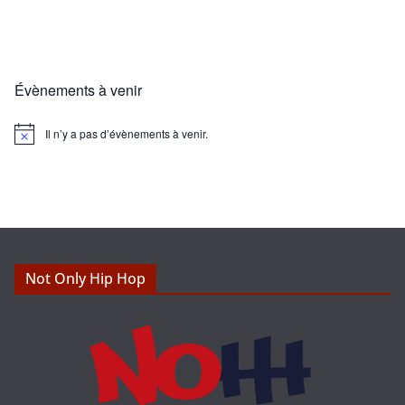
Évènements à venir
Il n’y a pas d’évènements à venir.
N
o
t
i
c
e
Not Only Hip Hop