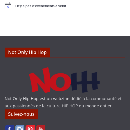
Il n’y a pas d’évènements à venir.
N
o
t
i
c
e
Not Only Hip Hop
Not Only Hip Hop est un webzine dédié à la communauté et
aux passionnés de la culture HIP HOP du monde entier.
Suivez-nous