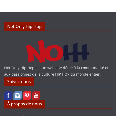
c
e
Not Only Hip Hop
Not Only Hip Hop est un webzine dédié à la communauté et
aux passionnés de la culture HIP HOP du monde entier.
Suivez-nous
À propos de nous