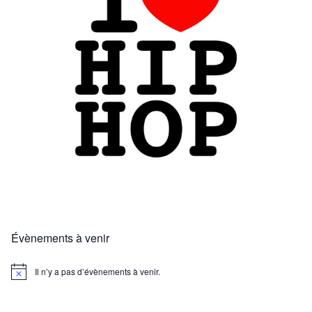
Évènements à venir
Il n’y a pas d’évènements à venir.
N
o
t
i