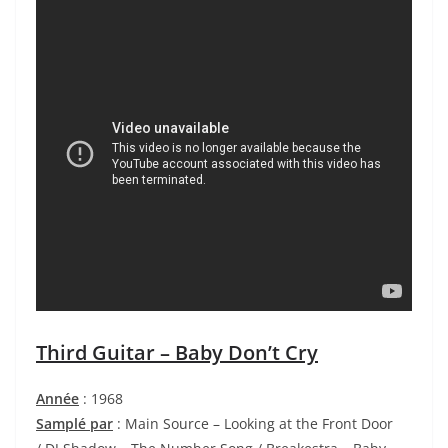
Third Guitar – Baby Don’t Cry
Année
: 1968
Samplé par
: Main Source – Looking at the Front Door