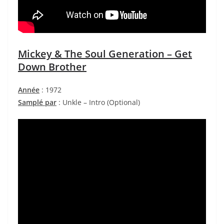
Mickey & The Soul Generation – Get
Down Brother
Année
: 1972
Samplé par
: Unkle – Intro (Optional)