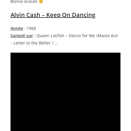
Bonne écoute
Alvin Cash – Keep On Dancing
Année
: 1968
Samplé par
: Queen Latifah – Dance for Me /Masta Ace
– Letter to the Better / …