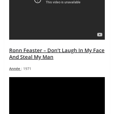
Ronn Feaster – Don’t Laugh In My Face
And Steal My Man
Année
: 1971