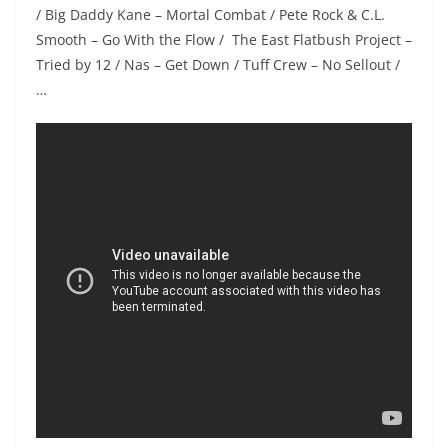
/ Big Daddy Kane – Mortal Combat / Pete Rock & C.L.
Smooth – Go With the Flow / The East Flatbush Project –
Tried by 12 / Nas – Get Down / Tuff Crew – No Sellout /
…