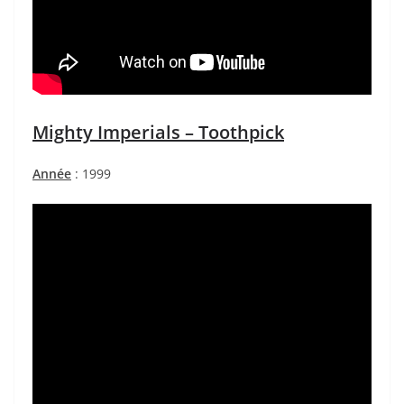
Mighty Imperials – Toothpick
Année
: 1999