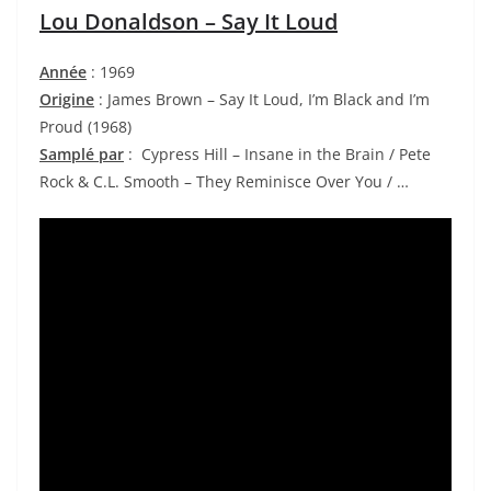
Lou Donaldson – Say It Loud
Année
: 1969
Origine
: James Brown – Say It Loud, I’m Black and I’m
Proud (1968)
Samplé par
:
Cypress Hill –
Insane in the Brain / Pete
Rock & C.L. Smooth – They Reminisce Over You / …