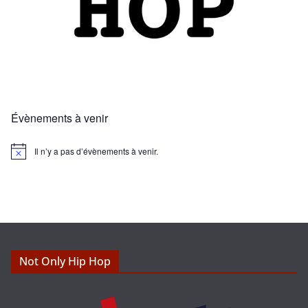
Évènements à venir
Il n’y a pas d’évènements à venir.
N
o
t
i
c
e
Not Only Hip Hop