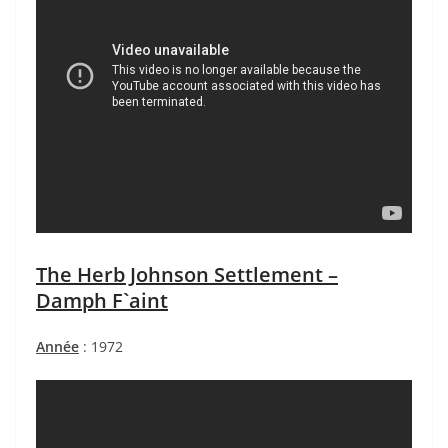
The Herb Johnson Settlement –
Damph F`aint
Année
: 1972