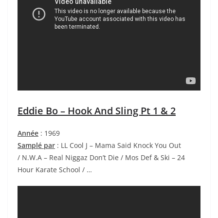
Eddie Bo – Hook And Sling Pt 1 & 2
Année
: 1969
Samplé par
: LL Cool J – Mama Said Knock You Out
/ N.W.A – Real Niggaz Don’t Die / Mos Def & Ski – 24
Hour Karate School / …