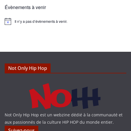
Évènements à venir
Il n’y a pas d’évènements à venir.
N
o
t
i
c
e
Not Only Hip Hop
Not Only Hip Hop est un webzine dédié à la communauté et
aux passionnés de la culture HIP HOP du monde entier.
Suivez-nous