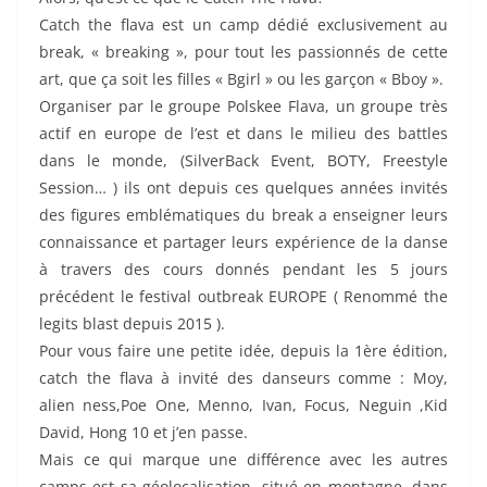
Catch the flava est un camp dédié exclusivement au
break, « breaking », pour tout les passionnés de cette
art, que ça soit les filles « Bgirl » ou les garçon « Bboy ».
Organiser par le groupe Polskee Flava, un groupe très
actif en europe de l’est et dans le milieu des battles
dans le monde, (SilverBack Event, BOTY, Freestyle
Session… ) ils ont depuis ces quelques années invités
des figures emblématiques du break a enseigner leurs
connaissance et partager leurs expérience de la danse
à travers des cours donnés pendant les 5 jours
précédent le festival outbreak EUROPE ( Renommé the
legits blast depuis 2015 ).
Pour vous faire une petite idée, depuis la 1ère édition,
catch the flava à invité des danseurs comme : Moy,
alien ness,Poe One, Menno, Ivan, Focus, Neguin ,Kid
David, Hong 10 et j’en passe.
Mais ce qui marque une différence avec les autres
camps est sa géolocalisation, situé en montagne, dans