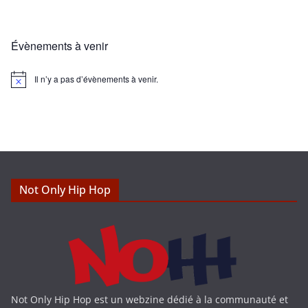
Évènements à venir
Il n’y a pas d’évènements à venir.
N
o
t
i
c
e
Not Only Hip Hop
Not Only Hip Hop est un webzine dédié à la communauté et