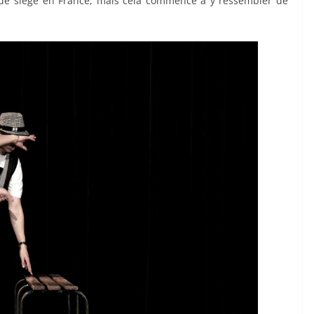
 de siège en France, mais cela commence à y ressembler de