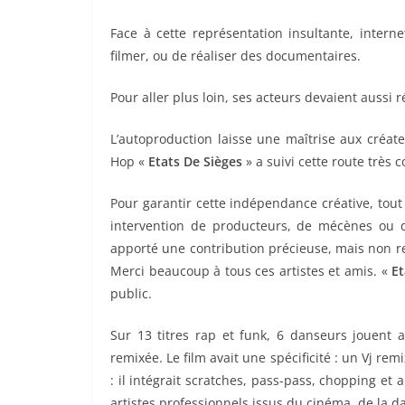
Face à cette représentation insultante, inter
filmer, ou de réaliser des documentaires.
Pour aller plus loin, ses acteurs devaient aussi 
L’autoproduction laisse une maîtrise aux créat
Hop «
Etats De Sièges
» a suivi cette route très 
Pour garantir cette indépendance créative, tout 
intervention de producteurs, de mécènes ou d
apporté une contribution précieuse, mais non re
Merci beaucoup à tous ces artistes et amis. «
Et
public.
Sur 13 titres rap et funk, 6 danseurs jouent a
remixée. Le film avait une spécificité : un Vj rem
: il intégrait scratches, pass-pass, chopping et
artistes professionnels issus du cinéma, de la d