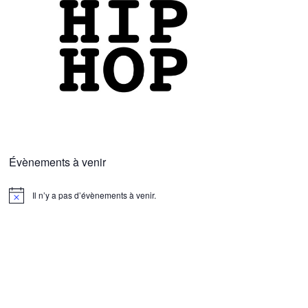
Évènements à venir
Il n’y a pas d’évènements à venir.
N
o
t
i
c
e