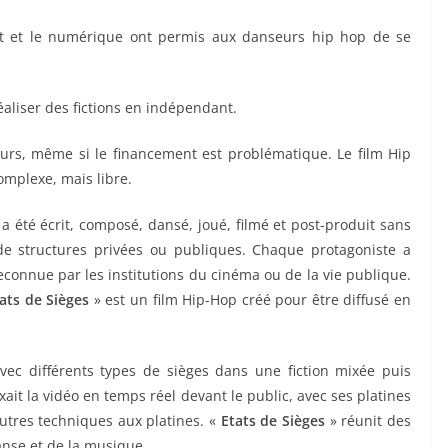
net et le numérique ont permis aux danseurs hip hop de se
réaliser des fictions en indépendant.
eurs, même si le financement est problématique. Le film Hip
complexe, mais libre.
a été écrit, composé, dansé, joué, filmé et post-produit sans
e structures privées ou publiques. Chaque protagoniste a
connue par les institutions du cinéma ou de la vie publique.
ats de Sièges
» est un film Hip-Hop créé pour être diffusé en
vec différents types de sièges dans une fiction mixée puis
ixait la vidéo en temps réel devant le public, avec ses platines
 autres techniques aux platines. «
Etats de Sièges
» réunit des
anse et de la musique.