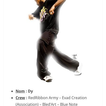
Nom
: Dy
Crew
:
RedRibbon Army – Evad Creation
(Association) –
Bled’Art – Blue Note