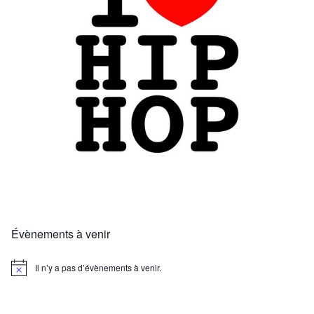
Évènements à venir
Il n’y a pas d’évènements à venir.
N
o
t
i