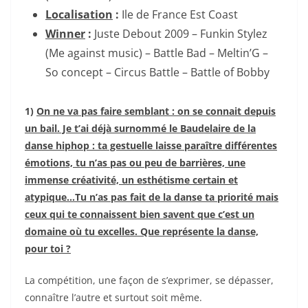
Localisation
:
Ile de France Est Coast
Winner
:
Juste Debout 2009 – Funkin Stylez
(Me against music) – Battle Bad – Meltin’G –
So concept – Circus Battle – Battle of Bobby
1)
On ne va pas faire semblant : on se connait depuis
un bail. Je t’ai déjà surnommé le Baudelaire de la
danse hiphop : ta gestuelle laisse paraître différentes
émotions, tu n’as pas ou peu de barrières, une
immense créativité, un esthétisme certain et
atypique…Tu n’as pas fait de la danse ta priorité mais
ceux qui te connaissent bien savent que c’est un
domaine où tu excelles. Que représente la danse,
pour toi ?
La compétition, une façon de s’exprimer, se dépasser,
connaître l’autre et surtout soit même.