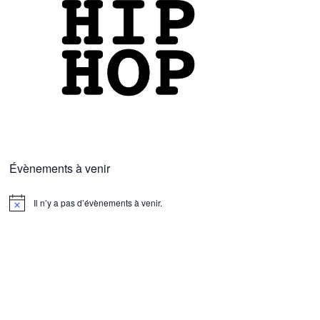
Évènements à venir
Il n’y a pas d’évènements à venir.
N
o
t
i
c
e