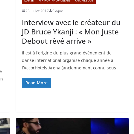
DANSE
HIP HOP KNOWLEDGE
KNOWLEDGE
23 juillet 2017
Skyjoe
Interview avec le créateur du
JD Bruce Ykanji : « Mon Juste
Debout rêvé arrive »
Il est à l’origine du plus grand événement de
danse international organisé chaque année à
l’AccorHotels Arena (anciennement connu sous
e
an
Read More