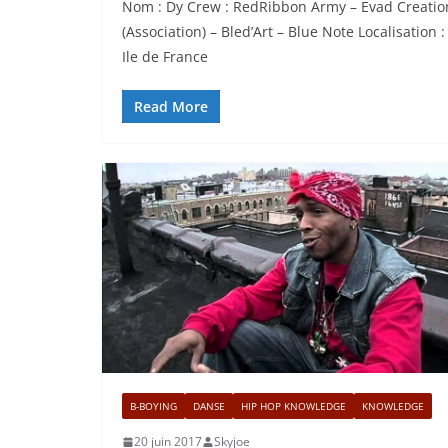
Nom : Dy Crew : RedRibbon Army – Evad Creatio
(Association) – Bled’Art – Blue Note Localisation :
Ile de France
Read More
B-BOYING
DANSE
HIP HOP KNOWLEDGE
KNOWLEDGE
20 juin 2017
Skyjoe