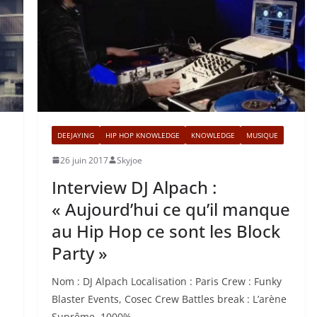
DEEJAYING
HIP HOP KNOWLEDGE
KNOWLEDGE
MUSIQUE
26 juin 2017
Skyjoe
Interview DJ Alpach :
« Aujourd’hui ce qu’il manque
au Hip Hop ce sont les Block
Party »
Nom : DJ Alpach Localisation : Paris Crew : Funky
Blaster Events, Cosec Crew Battles break : L’arène
Suprême, 1000%,