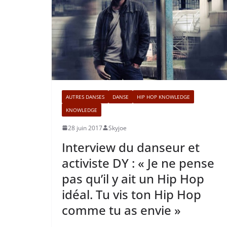
AUTRES DANSES
DANSE
HIP HOP KNOWLEDGE
KNOWLEDGE
28 juin 2017
Skyjoe
Interview du danseur et
activiste DY : « Je ne pense
pas qu’il y ait un Hip Hop
idéal. Tu vis ton Hip Hop
comme tu as envie »