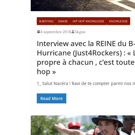
B-BOYING
DANSE
HIP HOP KNOWLEDGE
KNOWLEDGE
4 septembre 2018
Skyjoe
Interview avec la REINE du B-
Hurricane (Just4Rockers) : « L
propre à chacun , c’est toute
hop »
1_ Salut Nacéra ! Ravi de te compter parmi nos 
Read More