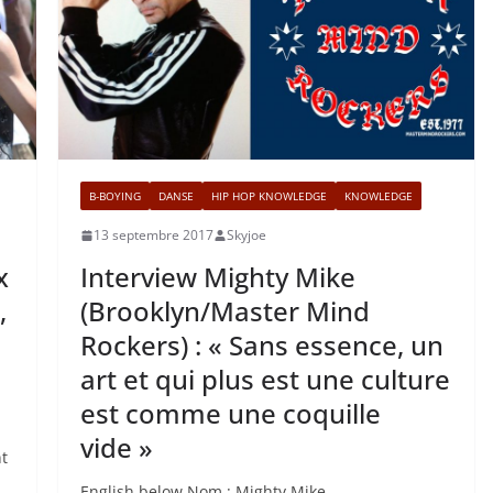
B-BOYING
DANSE
HIP HOP KNOWLEDGE
KNOWLEDGE
13 septembre 2017
Skyjoe
x
Interview Mighty Mike
,
(Brooklyn/Master Mind
Rockers) : « Sans essence, un
art et qui plus est une culture
est comme une coquille
vide »
nt
English below Nom : Mighty Mike