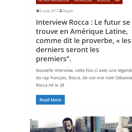
HIP HOP KNOWLEDGE
KNOWLEDGE
MUSIQUE
RAP
6 août 2017
Skyjoe
Interview Rocca : Le futur se
trouve en Amérique Latine,
comme dit le proverbe, « les
derniers seront les
premiers”.
Nouvelle interview, cette fois-ci avec une légend
du rap français, Rocca, de son vrai nom Sébasti
Rocca né le 28
Read More