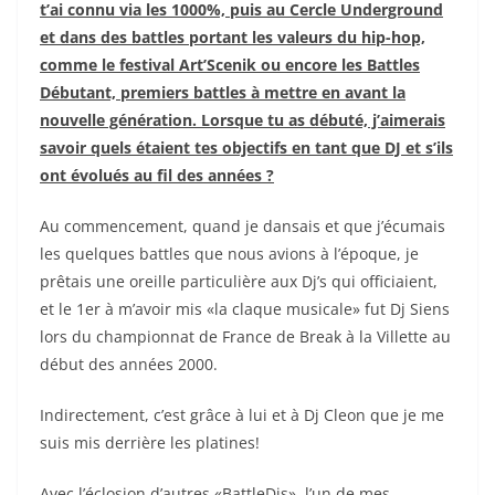
t’ai connu via les 1000%, puis au Cercle Underground
et dans des battles portant les valeurs du hip-hop,
comme le festival Art’Scenik ou encore les Battles
Débutant, premiers battles à mettre en avant la
nouvelle génération. Lorsque tu as débuté, j’aimerais
savoir quels étaient tes objectifs en tant que DJ et s’ils
ont évolués au fil des années ?
Au commencement, quand je dansais et que j’écumais
les quelques battles que nous avions à l’époque, je
prêtais une oreille particulière aux Dj’s qui officiaient,
et le 1er à m’avoir mis «la claque musicale» fut Dj Siens
lors du championnat de France de Break à la Villette au
début des années 2000.
Indirectement, c’est grâce à lui et à Dj Cleon que je me
suis mis derrière les platines!
Avec l’éclosion d’autres «BattleDjs», l’un de mes