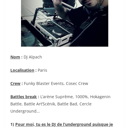
Nom
:
DJ Alpach
Localisation
:
Paris
Crew
:
Funky Blaster Events, Cosec Crew
Battles break
:
L’arène Suprême, 1000%, Hokagenin
Battle, Battle Art’Scénik, Battle Bad, Cercle
Underground…
1)
Pour moi, tu es le DJ de l’underground puisque je