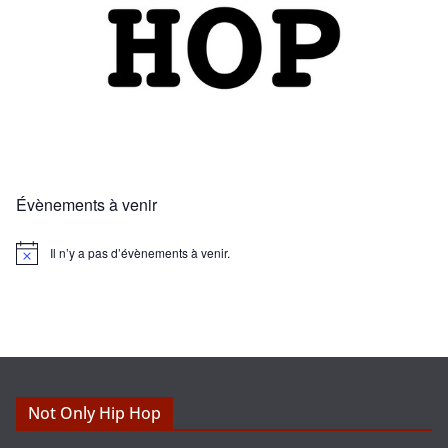
Évènements à venir
Il n’y a pas d’évènements à venir.
N
o
t
i
c
e
Not Only Hip Hop