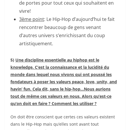
de portes pour tout ceux qui souhaitent en
vivre!
3ème point
:
Le Hip-Hop d’aujourd’hui te fait
rencontrer beaucoup de gens venant
d’autres univers s’enrichissant du coup
artistiquement.
5)
Une discipline essentielle au hiphop est le
knowledge. C’est la connaissance et la lucidité du
monde dans lequel nous vivons qui ont poussé les
fondateurs à poser les valeurs peace, love, unity, and
havin’ fun. Cela dit, sans le hip-hop…Nous aurions
tout de même ces valeurs en nous. Alors qu’est-ce
qu’on doit en faire ? Comment les utiliser ?
On doit être conscient que certes ces valeurs existent
dans le Hip-Hop mais qu’elles sont avant tout