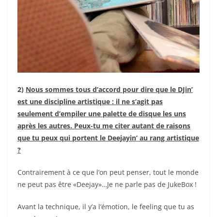
2)
Nous sommes tous d’accord pour dire que le DJin’
est une discipline artistique : il ne s’agit pas
seulement d’empiler une palette de disque les uns
après les autres. Peux-tu me citer autant de raisons
que tu peux qui portent le Deejayin’ au rang artistique
?
Contrairement à ce que l’on peut penser, tout le monde
ne peut pas être «Deejay»…Je ne parle pas de JukeBox !
Avant la technique, il y’a l’émotion, le feeling que tu as