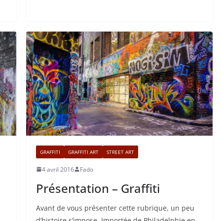
GRAFFITI
GRAFFITI ART
STREET ART
4 avril 2016
Fado
Présentation – Graffiti
Avant de vous présenter cette rubrique, un peu
d’histoire s’impose. Importée de Philadelphie en