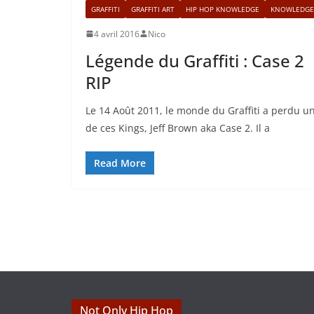
GRAFFITI
GRAFFITI ART
HIP HOP KNOWLEDGE
KNOWLEDGE
4 avril 2016
Nico
Légende du Graffiti : Case 2
RIP
Le 14 Août 2011, le monde du Graffiti a perdu u
de ces Kings, Jeff Brown aka Case 2. Il a
Read More
Not Only Hip Hop