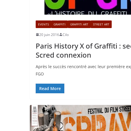
EVENTS
GRAFFITI
GRAFFITI ART
STREET ART
20 juin 2016
Cilo
Paris History X of Graffiti :
Scred connexion
Après le succès rencontré avec leur première expo
FGO
Read More