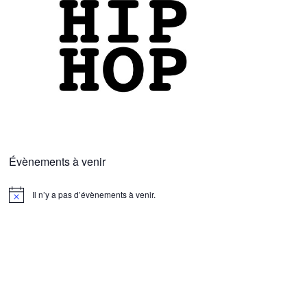
Évènements à venir
Il n’y a pas d’évènements à venir.
N
o
t
i
c
e