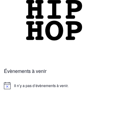
Évènements à venir
Il n’y a pas d’évènements à venir.
N
o
t
i
c
e