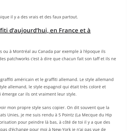
que il y a des vrais et des faux partout.
iti d’aujourd’hui, en France et à
ies ou à Montréal au Canada par exemple à l’époque ils
es patchworks c’est à dire que chacun fait son taff et ils ne
raffiti américain et le graffiti allemand. Le style allemand
tyle allemand, le style espagnol qui était très coloré et
i émerge car ils ont vraiment leur style.
avoir mon propre style sans copier. On dit souvent que la
États Unies, je me suis rendu à 5 Pointz (La Mecque du Hip
risation pour peindre là bas, à côté de toi il y a que des
 a pas d’échange pour moi à New-York je n’ai pas vue de