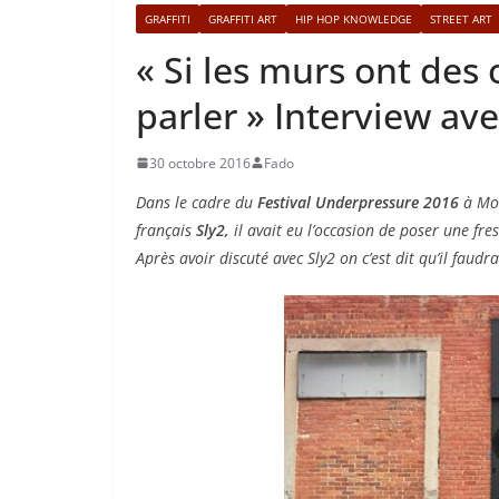
GRAFFITI
GRAFFITI ART
HIP HOP KNOWLEDGE
STREET ART
« Si les murs ont des 
parler » Interview ave
30 octobre 2016
Fado
Dans le cadre du
Festival Underpressure 2016
à Mon
français
Sly2,
il avait eu l’occasion de poser une fr
Après avoir discuté avec Sly2 on c’est dit qu’il faudr