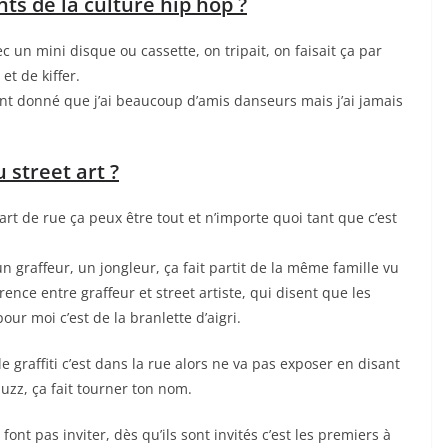
ts de la culture hip hop ?
un mini disque ou cassette, on tripait, on faisait ça par
et de kiffer.
ant donné que j’ai beaucoup d’amis danseurs mais j’ai jamais
 street art ?
l’art de rue ça peux être tout et n’importe quoi tant que c’est
un graffeur, un jongleur, ça fait partit de la même famille vu
érence entre graffeur et street artiste, qui disent que les
our moi c’est de la branlette d’aigri.
le graffiti c’est dans la rue alors ne va pas exposer en disant
buzz, ça fait tourner ton nom.
font pas inviter, dès qu’ils sont invités c’est les premiers à