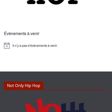
Évènements à venir
Il n’y a pas d’évènements à venir.
N
o
t
i
c
e
Not Only Hip Hop