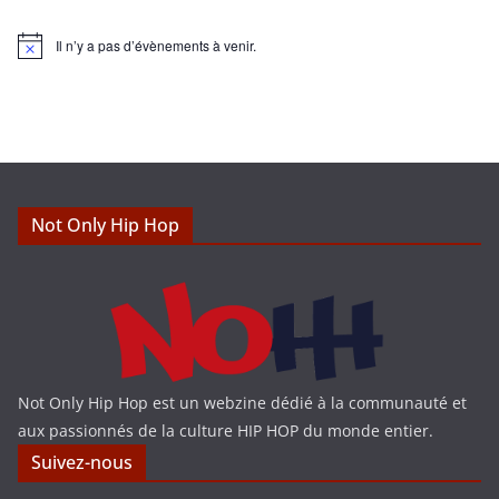
Il n’y a pas d’évènements à venir.
N
o
t
i
c
e
Not Only Hip Hop
Not Only Hip Hop est un webzine dédié à la communauté et
aux passionnés de la culture HIP HOP du monde entier.
Suivez-nous