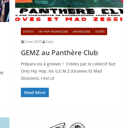
EVENTS
HIP HOP KNOWLEDGE
KNOWLEDGE
SOIRÉE
2 mai 2025
Fado
GEMZ au Panthère Club
Prépare-toi à groover ! Créées par le collectif Not
Only Hip Hop, les G.E.M.Z (Grooves Et Mad
té
Zessions), c’est LE
Read More