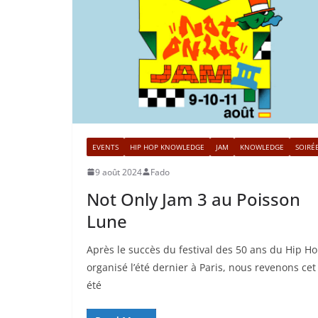
EVENTS
HIP HOP KNOWLEDGE
JAM
KNOWLEDGE
SOIRÉ
9 août 2024
Fado
Not Only Jam 3 au Poisson
Lune
Après le succès du festival des 50 ans du Hip H
organisé l’été dernier à Paris, nous revenons cet
été