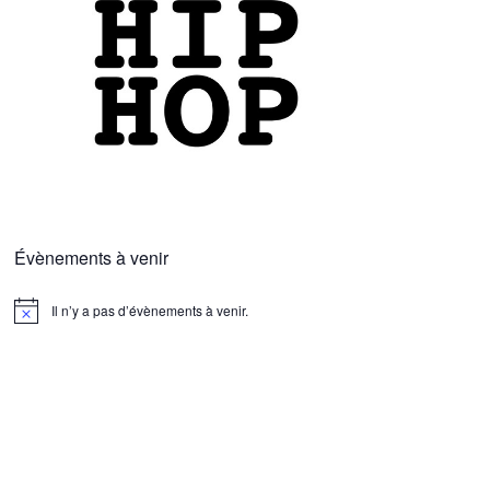
Évènements à venir
Il n’y a pas d’évènements à venir.
N
o
t
i
c
e