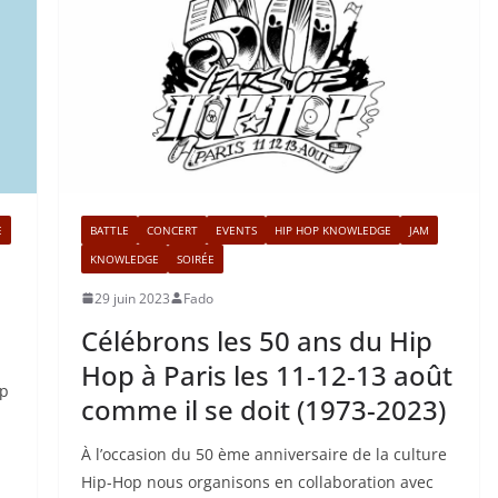
E
BATTLE
CONCERT
EVENTS
HIP HOP KNOWLEDGE
JAM
KNOWLEDGE
SOIRÉE
29 juin 2023
Fado
Célébrons les 50 ans du Hip
Hop à Paris les 11-12-13 août
op
comme il se doit (1973-2023)
À l’occasion du 50 ème anniversaire de la culture
Hip-Hop nous organisons en collaboration avec