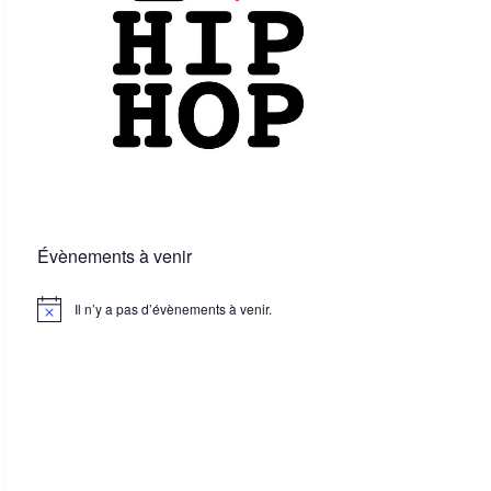
Évènements à venir
Il n’y a pas d’évènements à venir.
N
o
t
i
c
e