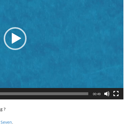
00:49
g ?
 Seven
.