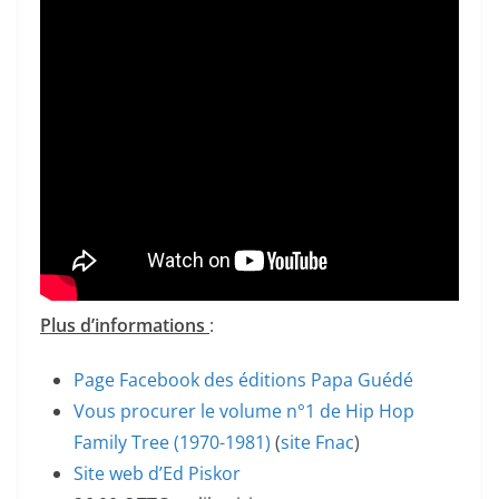
Plus d’informations
:
Page Facebook des éditions Papa Guédé
Vous procurer le volume n°1 de Hip Hop
Family Tree (1970-1981)
(
site Fnac
)
Site web d’Ed Piskor