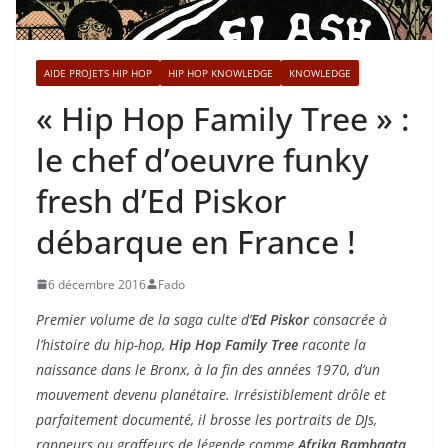
AIDE PROJETS HIP HOP
HIP HOP KNOWLEDGE
KNOWLEDGE
« Hip Hop Family Tree » :
le chef d’oeuvre funky
fresh d’Ed Piskor
débarque en France !
6 décembre 2016
Fado
Premier volume de la saga culte d’
Ed Piskor
consacrée à
l’histoire du hip-hop,
Hip Hop Family Tree
raconte la
naissance dans le Bronx, à la fin des années 1970, d’un
mouvement devenu planétaire. Irrésistiblement drôle et
parfaitement documenté, il brosse les portraits de DJs,
rappeurs ou graffeurs de légende comme
Afrika Bambaata
,