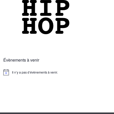
Évènements à venir
Il n’y a pas d’évènements à venir.
N
o
t
i
c
e