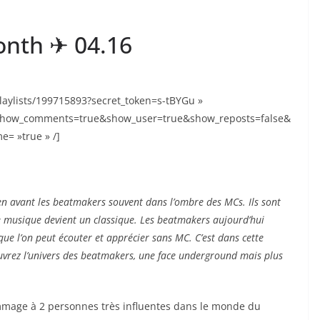
month ✈︎ 04.16
laylists/199715893?secret_token=s-tBYGu »
&show_comments=true&show_user=true&show_reposts=false&
e= »true » /]
en avant les beatmakers souvent dans l’ombre des MCs. Ils sont
 musique devient un classique. Les beatmakers aujourd’hui
que l’on peut écouter et apprécier sans MC. C’est dans cette
uvrez l’univers des beatmakers, une face underground mais plus
ommage à 2 personnes très influentes dans le monde du