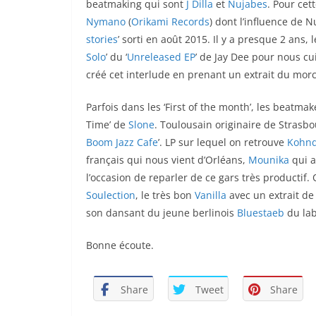
beatmaking qui sont
J Dilla
et
Nujabes
. Pour ce
Nymano
(
Orikami Records
) dont l’influence de N
stories
’ sorti en août 2015. Il y a presque 2 ans,
Solo
’ du ‘
Unreleased EP
’ de Jay Dee pour nous cui
créé cet interlude en prenant un extrait du morc
Parfois dans les ‘First of the month’, les beatma
Time’ de
Slone
. Toulousain originaire de Strasbou
Boom Jazz Cafe
’. LP sur lequel on retrouve
Kohn
français qui nous vient d’Orléans,
Mounika
qui a
l’occasion de reparler de ce gars très productif
Soulection
, le très bon
Vanilla
avec un extrait de 
son dansant du jeune berlinois
Bluestaeb
du la
Bonne écoute.
Share
Tweet
Share