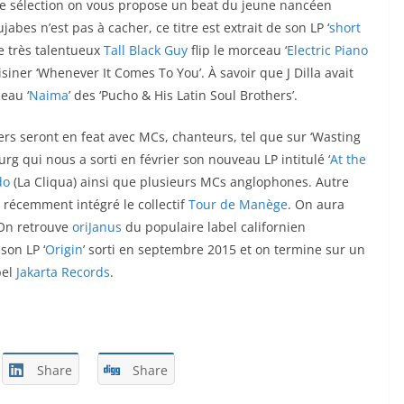
tte sélection on vous propose un beat du jeune nancéen
ujabes n’est pas à cacher, ce titre est extrait de son LP ‘
short
 le très talentueux
Tall Black Guy
flip le morceau ‘
Electric Piano
siner ‘Whenever It Comes To You’. À savoir que J Dilla avait
eau ‘
Naima
’ des ‘Pucho & His Latin Soul Brothers’.
kers seront en feat avec MCs, chanteurs, tel que sur ‘Wasting
rg qui nous a sorti en février son nouveau LP intitulé ‘
At the
do
(La Cliqua) ainsi que plusieurs MCs anglophones. Autre
 récemment intégré le collectif
Tour de Manège
. On aura
. On retrouve
oriJanus
du populaire label californien
son LP ‘
Origin
’ sorti en septembre 2015 et on termine sur un
bel
Jakarta Records
.
Share
Share