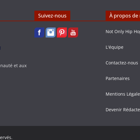
Suivez-nous
À propos de
Not Only Hip Ho
L'équipe
Contactez-nous
nauté et aux
Partenaires
Mentions Légale
Devenir Rédact
servés.