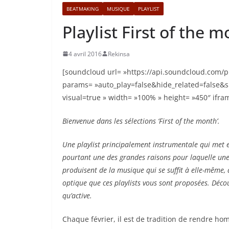
BEATMAKING
MUSIQUE
PLAYLIST
Playlist First of the 
4 avril 2016
Rekinsa
[soundcloud url= »https://api.soundcloud.com/p
params= »auto_play=false&hide_related=false
visual=true » width= »100% » height= »450″ ifram
Bienvenue dans les sélections ‘First of the month’.
Une playlist principalement instrumentale qui met 
pourtant une des grandes raisons pour laquelle une
produisent de la musique qui se suffit à elle-même, 
optique que ces playlists vous sont proposées. Déco
qu’active.
Chaque février, il est de tradition de rendre h