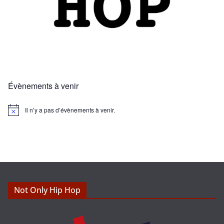
Évènements à venir
Il n’y a pas d’évènements à venir.
N
o
t
i
c
e
Not Only Hip Hop