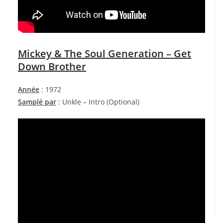
Mickey & The Soul Generation – Get
Down Brother
Année
: 1972
Samplé par
: Unkle – Intro (Optional)