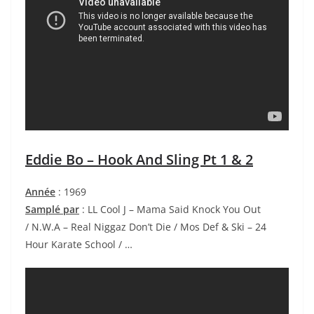
Eddie Bo – Hook And Sling Pt 1 & 2
Année
: 1969
Samplé par
: LL Cool J – Mama Said Knock You Out
/ N.W.A – Real Niggaz Don’t Die / Mos Def & Ski – 24
Hour Karate School / …