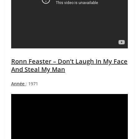
Ronn Feaster – Don’t Laugh In My Face
And Steal My Man
Année
: 1971