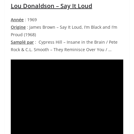
Lou Donaldson – Say It Loud
Année
: 1969
Origine
: James Brown – Say It Loud, I’m Black and I’m
Proud (1968)
Samplé par
:
Cypress Hill –
Insane in the Brain / Pete
Rock & C.L. Smooth – They Reminisce Over You / …