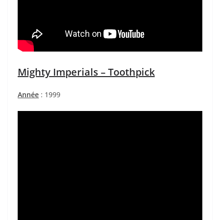
Mighty Imperials – Toothpick
Année
: 1999