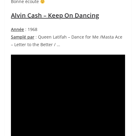
Bonne écoute
Alvin Cash – Keep On Dancing
Année
: 1968
Samplé par
: Queen Latifah – Dance for Me /Masta Ace
– Letter to the Better / …