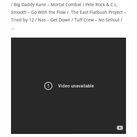
/ Big Daddy Kane – Mortal Combat / Pete Rock & C.L.
Smooth – Go With the Flow / The East Flatbush Project –
Tried by 12 / Nas – Get Down / Tuff Crew – No Sellout /
…