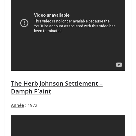
The Herb Johnson Settlement –
Damph F`aint
Année
: 1972