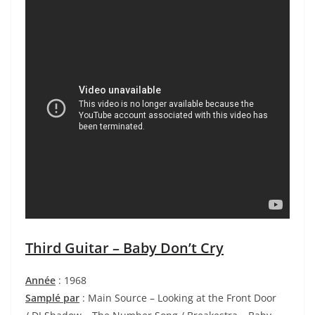
Third Guitar – Baby Don’t Cry
Année
: 1968
Samplé par
: Main Source – Looking at the Front Door