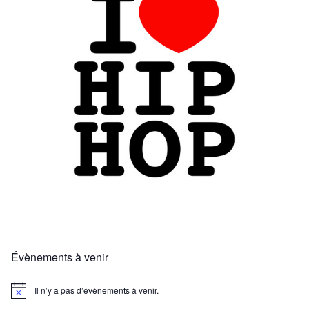
Évènements à venir
Il n’y a pas d’évènements à venir.
N
o