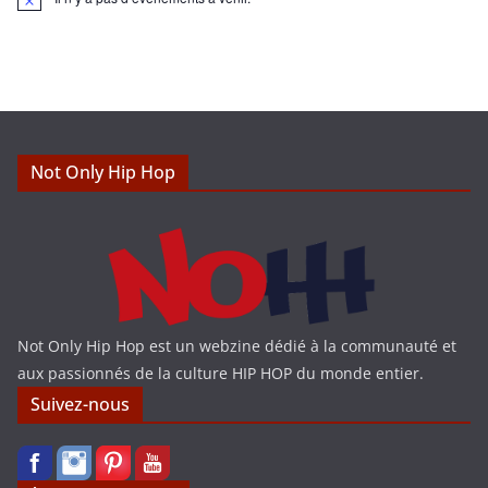
N
o
t
i
c
e
Not Only Hip Hop
Not Only Hip Hop est un webzine dédié à la communauté et
aux passionnés de la culture HIP HOP du monde entier.
Suivez-nous