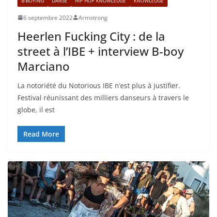
B-BOYING
DANSE
HIP HOP KNOWLEDGE
KNOWLEDGE
6 septembre 2022
Armstrong
Heerlen Fucking City : de la
street à l’IBE + interview B-boy
Marciano
La notoriété du Notorious IBE n’est plus à justifier.
Festival réunissant des milliers danseurs à travers le
globe, il est
Read More