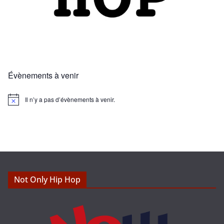
Évènements à venir
Il n’y a pas d’évènements à venir.
N
o
t
i
c
e
Not Only Hip Hop